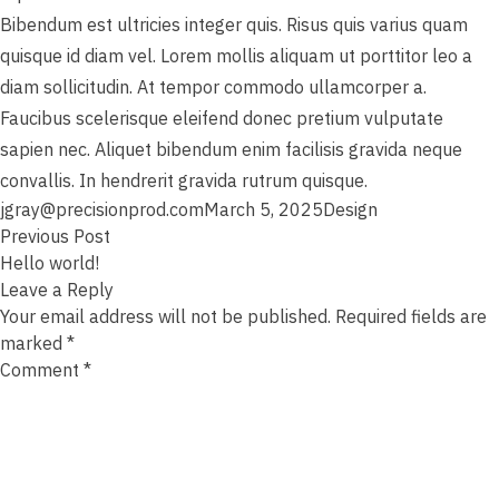
Bibendum est ultricies integer quis. Risus quis varius quam
quisque id diam vel. Lorem mollis aliquam ut porttitor leo a
diam sollicitudin. At tempor commodo ullamcorper a.
Faucibus scelerisque eleifend donec pretium vulputate
sapien nec. Aliquet bibendum enim facilisis gravida neque
convallis. In hendrerit gravida rutrum quisque.
Posted by
Posted in
jgray@precisionprod.com
March 5, 2025
Design
Post
Previous post:
Previous Post
navigation
Hello world!
Leave a Reply
Your email address will not be published.
Required fields are
marked
*
Comment
*