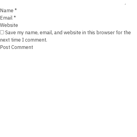
Name
*
Email
*
Website
Save my name, email, and website in this browser for the
next time I comment.
About Us
Privacy Policy
Contact
Terms Of Use
Get A Quote
Industries Served
Material Handling Vehicles
Construction Vehicles
Mining Vehicles