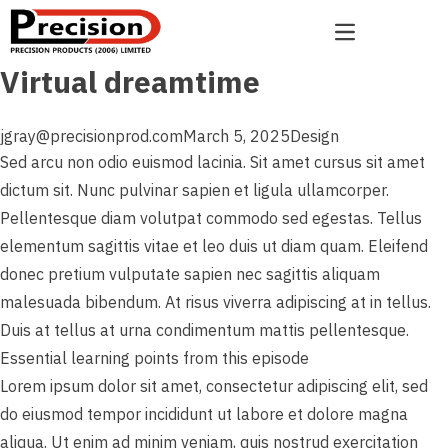
Skip to content
Open main menu
Virtual dreamtime
Posted by
Posted in
jgray@precisionprod.com
March 5, 2025
Design
Sed arcu non odio euismod lacinia. Sit amet cursus sit amet
dictum sit. Nunc pulvinar sapien et ligula ullamcorper.
Pellentesque diam volutpat commodo sed egestas. Tellus
elementum sagittis vitae et leo duis ut diam quam. Eleifend
donec pretium vulputate sapien nec sagittis aliquam
malesuada bibendum. At risus viverra adipiscing at in tellus.
Duis at tellus at urna condimentum mattis pellentesque.
Essential learning points from this episode
Lorem ipsum dolor sit amet, consectetur adipiscing elit, sed
do eiusmod tempor incididunt ut labore et dolore magna
aliqua. Ut enim ad minim veniam, quis nostrud exercitation